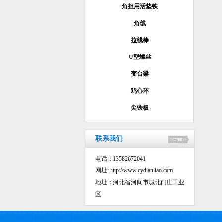
角担用活垫铁
角戗
拉线棒
U型螺丝
变台梁
鸡心环
尖铁板
联系我们
电话：13582672041
网址:
http://www.cydianliao.com
地址：河北省河间市城北门庄工业
区